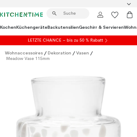
Kochen
Küchengeräte
Backutensilien
Geschirr & Servieren
Wohna
LETZTE CHANCE – bis zu 50 % Rabatt
Wohnaccessoires
/
Dekoration
/
Vasen
/
Meadow Vase 115mm