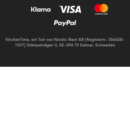
KitchenTime, ein Teil von Nordic Nest AB (Registernr. 556628-
1597) Stämpelvägen 3, SE-394 70 Kalmar, Schweden