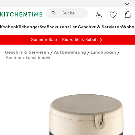
Kochen
Küchengeräte
Backutensilien
Geschirr & Servieren
Wohna
Summer Sale
– Bis zu 50 % Rabatt
Geschirr & Servieren
/
Aufbewahrung
/
Lunchboxen
/
Bentobox Lunchbox M