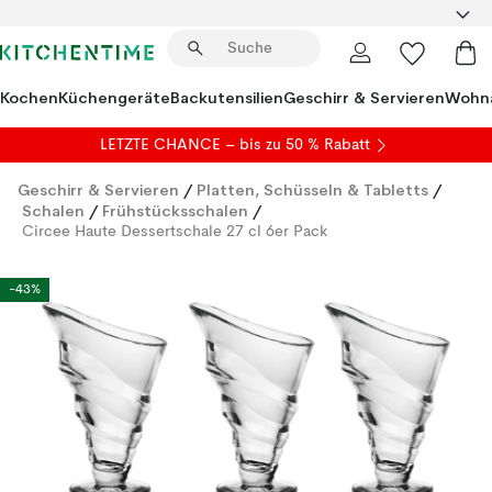
Kochen
Küchengeräte
Backutensilien
Geschirr & Servieren
Wohna
LETZTE CHANCE – bis zu 50 % Rabatt
Geschirr & Servieren
/
Platten, Schüsseln & Tabletts
/
Schalen
/
Frühstücksschalen
/
Circee Haute Dessertschale 27 cl 6er Pack
-43%