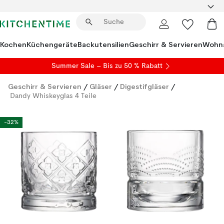
Kochen
Küchengeräte
Backutensilien
Geschirr & Servieren
Wohna
Summer Sale
– Bis zu 50 % Rabatt
Geschirr & Servieren
/
Gläser
/
Digestifgläser
/
Dandy Whiskeyglas 4 Teile
-32%