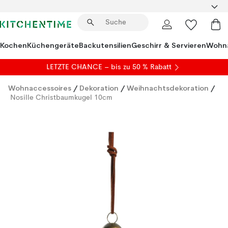
Kochen
Küchengeräte
Backutensilien
Geschirr & Servieren
Wohna
LETZTE CHANCE – bis zu 50 % Rabatt
Wohnaccessoires
/
Dekoration
/
Weihnachtsdekoration
/
Nosille Christbaumkugel 10cm