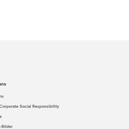
uns
ns
Corporate Social Responsibility
e
-Bilder