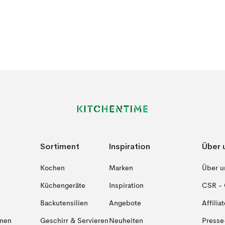
Sortiment
Inspiration
Über 
Kochen
Marken
Über u
Küchengeräte
Inspiration
CSR - 
Backutensilien
Angebote
Affiliat
onen
Geschirr & Servieren
Neuheiten
Presse