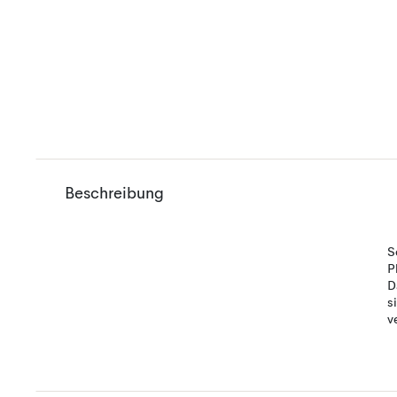
Beschreibung
S
P
D
s
v