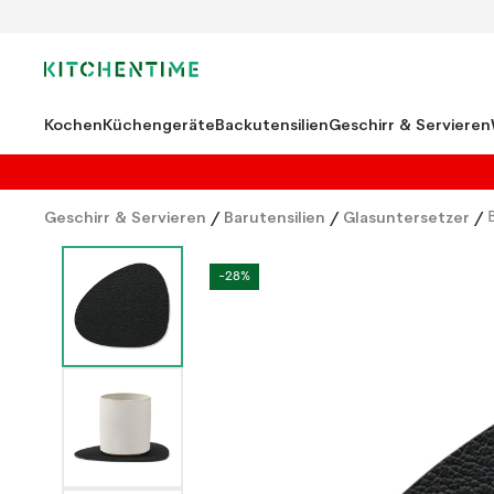
Kochen
Küchengeräte
Backutensilien
Geschirr & Servieren
Geschirr & Servieren
/
Barutensilien
/
Glasuntersetzer
/
-28%