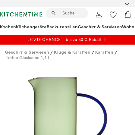
Kochen
Küchengeräte
Backutensilien
Geschirr & Servieren
Wohna
LETZTE CHANCE – bis zu 50 % Rabatt
Geschirr & Servieren
/
Krüge & Karaffen
/
Karaffen
/
Torino Glaskanne 1,1 l