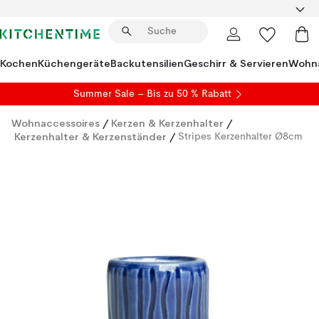
Kochen
Küchengeräte
Backutensilien
Geschirr & Servieren
Wohna
Summer Sale
– Bis zu 50 % Rabatt
Wohnaccessoires
/
Kerzen & Kerzenhalter
/
Kerzenhalter & Kerzenständer
/
Stripes Kerzenhalter Ø8cm