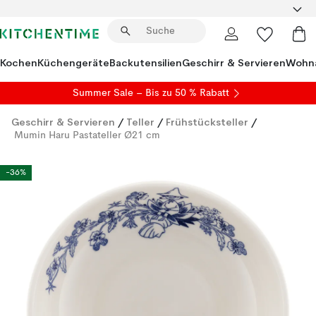
Kochen
Küchengeräte
Backutensilien
Geschirr & Servieren
Wohna
Summer Sale
– Bis zu 50 % Rabatt
Geschirr & Servieren
/
Teller
/
Frühstücksteller
/
Mumin Haru Pastateller Ø21 cm
-36%