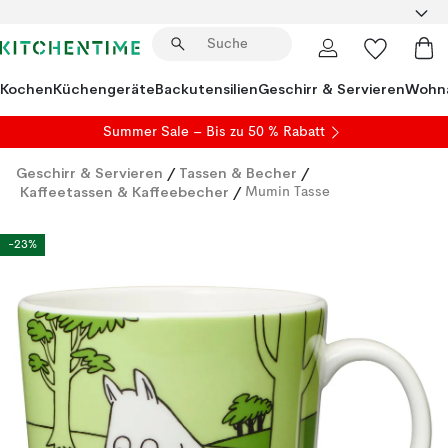
Kochen
Küchengeräte
Backutensilien
Geschirr & Servieren
Wohna
Summer Sale
– Bis zu 50 % Rabatt
Geschirr & Servieren
/
Tassen & Becher
/
Kaffeetassen & Kaffeebecher
/
Mumin Tasse
-23%