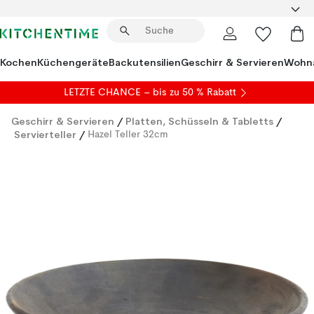
Kochen
Küchengeräte
Backutensilien
Geschirr & Servieren
Wohna
LETZTE CHANCE – bis zu 50 % Rabatt
Geschirr & Servieren
/
Platten, Schüsseln & Tabletts
/
Servierteller
/
Hazel Teller 32cm