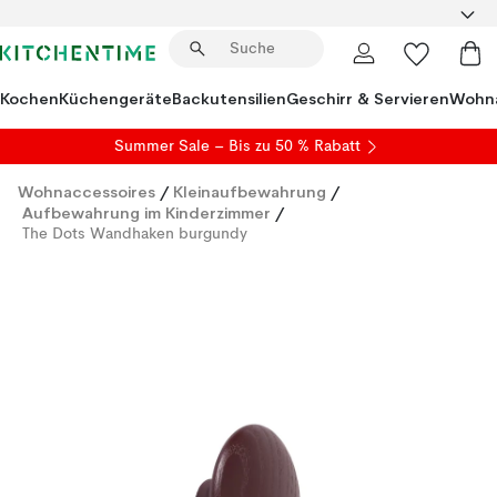
Kochen
Küchengeräte
Backutensilien
Geschirr & Servieren
Wohna
Summer Sale
– Bis zu 50 % Rabatt
Wohnaccessoires
/
Kleinaufbewahrung
/
Aufbewahrung im Kinderzimmer
/
The Dots Wandhaken burgundy