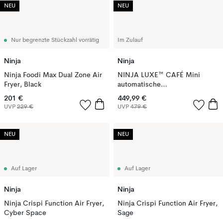
NEU
NEU
Nur begrenzte Stückzahl vorrätig
Im Zulauf
Ninja
Ninja
Ninja Foodi Max Dual Zone Air
NINJA LUXE™ CAFÉ Mini
Fryer, Black
automatische
Espressomaschine, Black
201 €
449,99 €
UVP
229 €
UVP
479 €
NEU
NEU
Auf Lager
Auf Lager
Ninja
Ninja
Ninja Crispi Function Air Fryer,
Ninja Crispi Function Air Fryer,
Cyber Space
Sage