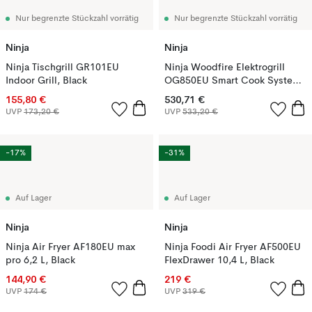
Nur begrenzte Stückzahl vorrätig
Nur begrenzte Stückzahl vorrätig
Ninja
Ninja
Ninja Tischgrill GR101EU
Ninja Woodfire Elektrogrill
Indoor Grill, Black
OG850EU Smart Cook System,
Schwarz
155,80 €
530,71 €
UVP
173,20 €
UVP
533,20 €
-17%
-31%
Auf Lager
Auf Lager
Ninja
Ninja
Ninja Air Fryer AF180EU max
Ninja Foodi Air Fryer AF500EU
pro 6,2 L, Black
FlexDrawer 10,4 L, Black
144,90 €
219 €
UVP
174 €
UVP
319 €