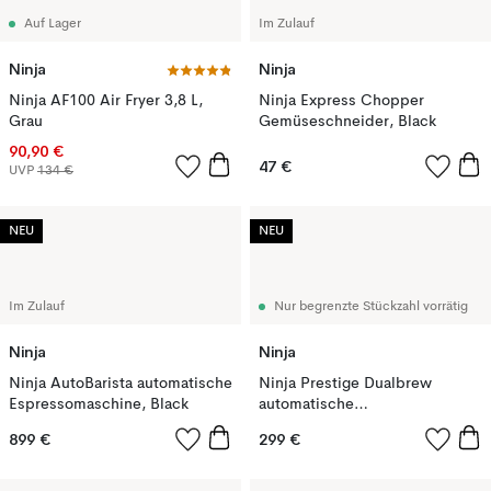
Auf Lager
Im Zulauf
Ninja
Ninja
Ninja AF100 Air Fryer 3,8 L,
Ninja Express Chopper
Grau
Gemüseschneider, Black
90,90 €
47 €
UVP
134 €
NEU
NEU
Im Zulauf
Nur begrenzte Stückzahl vorrätig
Ninja
Ninja
Ninja AutoBarista automatische
Ninja Prestige Dualbrew
Espressomaschine, Black
automatische
Espressomaschine, Black
899 €
299 €