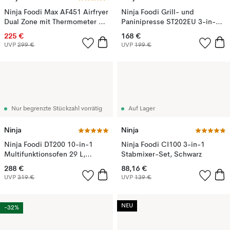
Ninja Foodi Max AF451 Airfryer
Ninja Foodi Grill- und
Dual Zone mit Thermometer 9,5
Paninipresse ST202EU 3-in-1,
L, Schwarz
Edelstahl
225 €
168 €
UVP
299 €
UVP
199 €
Nur begrenzte Stückzahl vorrätig
Auf Lager
Ninja
Ninja
Ninja Foodi DT200 10-in-1
Ninja Foodi CI100 3-in-1
Multifunktionsofen 29 L,
Stabmixer-Set, Schwarz
Edelstahl
288 €
88,16 €
UVP
319 €
UVP
139 €
NEU
-32%