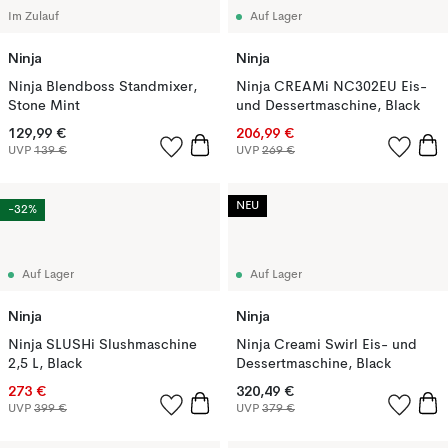
Im Zulauf
Auf Lager
Ninja
Ninja
Ninja Blendboss Standmixer,
Ninja CREAMi NC302EU Eis-
Stone Mint
und Dessertmaschine, Black
129,99 €
206,99 €
UVP
139 €
UVP
269 €
NEU
-32%
Auf Lager
Auf Lager
Ninja
Ninja
Ninja SLUSHi Slushmaschine
Ninja Creami Swirl Eis- und
2,5 L, Black
Dessertmaschine, Black
273 €
320,49 €
UVP
399 €
UVP
379 €