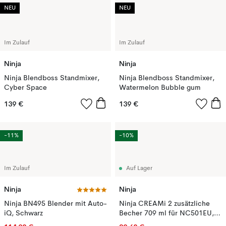
NEU
NEU
Im Zulauf
Im Zulauf
Ninja
Ninja
Ninja Blendboss Standmixer,
Ninja Blendboss Standmixer,
Cyber Space
Watermelon Bubble gum
139 €
139 €
-11%
-10%
Im Zulauf
Auf Lager
Ninja
Ninja
Ninja BN495 Blender mit Auto-
Ninja CREAMi 2 zusätzliche
iQ, Schwarz
Becher 709 ml für NC501EU,
Rosa/Gelb