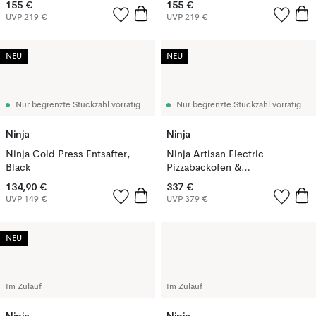
155 €
155 €
UVP
219 €
UVP
219 €
NEU
NEU
Nur begrenzte Stückzahl vorrätig
Nur begrenzte Stückzahl vorrätig
Ninja
Ninja
Ninja Cold Press Entsafter,
Ninja Artisan Electric
Black
Pizzabackofen &
Heißluftfritteuse, Black
134,90 €
337 €
UVP
149 €
UVP
379 €
NEU
Im Zulauf
Im Zulauf