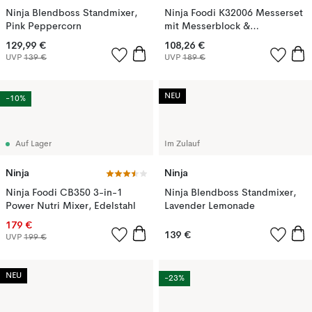
Ninja Blendboss Standmixer,
Ninja Foodi K32006 Messerset
Pink Peppercorn
mit Messerblock &
integriertem Messerschärfer,
129,99 €
108,26 €
Edelstahl
UVP
139 €
UVP
189 €
NEU
-10%
Auf Lager
Im Zulauf
Ninja
Ninja
Ninja Foodi CB350 3-in-1
Ninja Blendboss Standmixer,
Power Nutri Mixer, Edelstahl
Lavender Lemonade
179 €
139 €
UVP
199 €
NEU
-23%