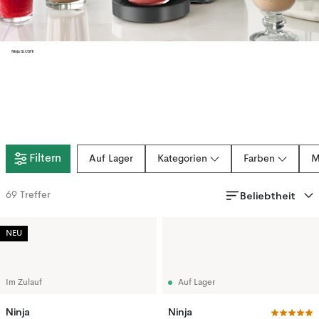
Ninja SLUSHi
Filtern
Auf Lager
Kategorien
Farben
M
Beliebtheit
69
Treffer
NEU
Im Zulauf
Auf Lager
Ninja
Ninja