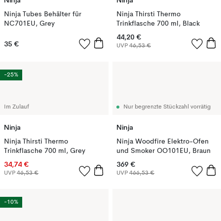
Ninja
Ninja
Ninja Tubes Behälter für
Ninja Thirsti Thermo
NC701EU, Grey
Trinkflasche 700 ml, Black
44,20 €
35 €
UVP
46,53 €
-25%
Im Zulauf
Nur begrenzte Stückzahl vorrätig
Ninja
Ninja
Ninja Thirsti Thermo
Ninja Woodfire Elektro-Ofen
Trinkflasche 700 ml, Grey
und Smoker OO101EU, Braun
34,74 €
369 €
UVP
46,53 €
UVP
466,53 €
-10%