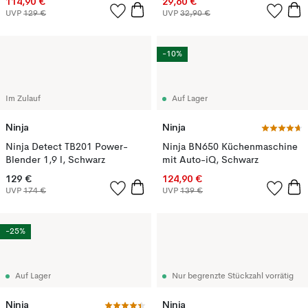
114,90 €
29,60 €
UVP
129 €
UVP
32,90 €
-10%
Im Zulauf
Auf Lager
Ninja
Ninja
Ninja Detect TB201 Power-
Ninja BN650 Küchenmaschine
Blender 1,9 l, Schwarz
mit Auto-iQ, Schwarz
129 €
124,90 €
UVP
174 €
UVP
139 €
-25%
Auf Lager
Nur begrenzte Stückzahl vorrätig
Ninja
Ninja