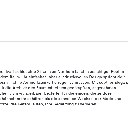
rchive Tischleuchte 25 cm von Northern ist ein vorsichtiger Poet in
edem Raum. Ihr einfaches, aber ausdrucksvolles Design spricht dein
erz an, ohne Aufmerksamkeit erregen zu müssen. Mit subtiler Elegan
üllt die Archive den Raum mit einem gedämpften, angenehmen
chein. Ein wunderbarer Begleiter für diejenigen, die zeitlose
chönheit mehr schätzen als die schnellen Wechsel der Mode und
orte, die Gefahr laufen, ihre Bedeutung zu verlieren.