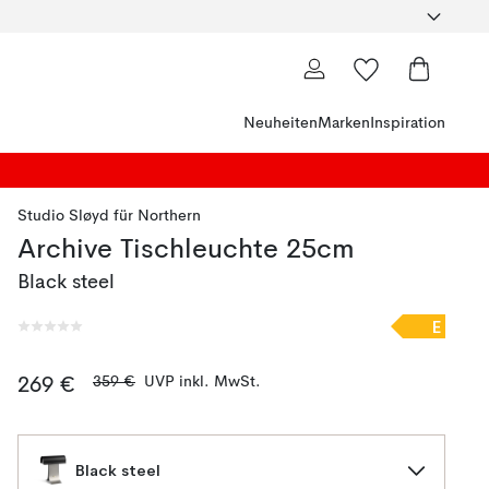
Neuheiten
Marken
Inspiration
Studio Sløyd
für
Northern
Archive Tischleuchte 25cm
Black steel
E
359 €
UVP inkl. MwSt.
269 €
Black steel