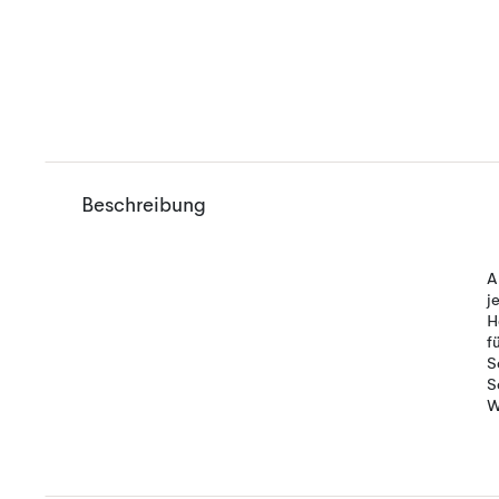
Beschreibung
A
j
H
f
S
S
W