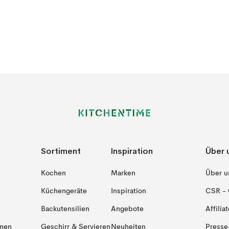
Sortiment
Inspiration
Über 
Kochen
Marken
Über u
Küchengeräte
Inspiration
CSR - 
Backutensilien
Angebote
Affiliat
onen
Geschirr & Servieren
Neuheiten
Presse