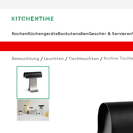
Kochen
Küchengeräte
Backutensilien
Geschirr & Servieren
Beleuchtung
/
Leuchten
/
Tischleuchten
/
Archive Tisch