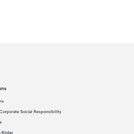
uns
ns
Corporate Social Responsibility
e
-Bilder