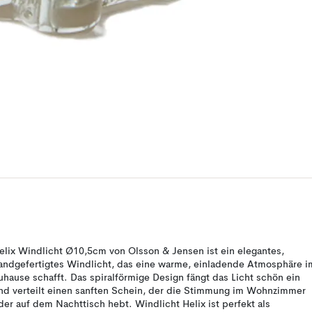
elix Windlicht Ø10,5cm von Olsson & Jensen ist ein elegantes,
andgefertigtes Windlicht, das eine warme, einladende Atmosphäre i
uhause schafft. Das spiralförmige Design fängt das Licht schön ein
nd verteilt einen sanften Schein, der die Stimmung im Wohnzimmer
der auf dem Nachttisch hebt. Windlicht Helix ist perfekt als