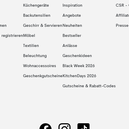
Küchengeräte
Inspiration
CSR - 
Backutensilien
Angebote
Affiliat
onen
Geschirr & Servieren
Neuheiten
Presse
registrieren
Möbel
Bestseller
Textilien
Anlässe
Beleuchtung
Geschenkideen
Wohnaccessoires
Black Week 2026
Geschenkgutscheine
KitchenDays 2026
Gutscheine & Rabatt-Codes