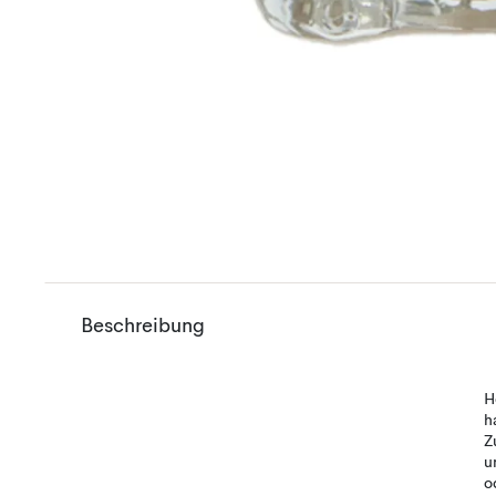
Beschreibung
H
h
Z
u
o