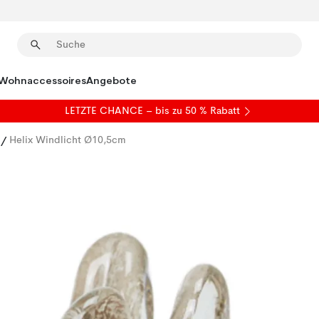
Wohnaccessoires
Angebote
LETZTE CHANCE – bis zu 50 % Rabatt
/
Helix Windlicht Ø10,5cm