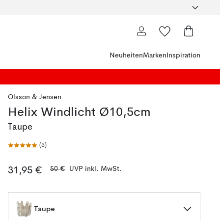
Neuheiten
Marken
Inspiration
Olsson & Jensen
Helix Windlicht Ø10,5cm
Taupe
(
5
)
50 €
UVP inkl. MwSt.
31,95 €
Taupe