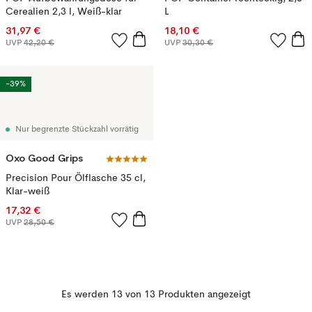
Cerealien 2,3 l, Weiß-klar
L
31,97 €
18,10 €
UVP
42,20 €
UVP
30,30 €
-39%
Nur begrenzte Stückzahl vorrätig
Oxo Good Grips
Precision Pour Ölflasche 35 cl,
Klar-weiß
17,32 €
UVP
28,50 €
Es werden 13 von 13 Produkten angezeigt