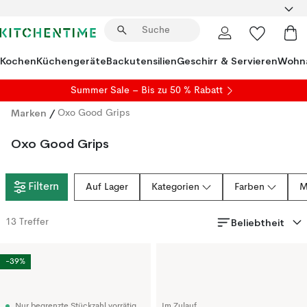
Kochen
Küchengeräte
Backutensilien
Geschirr & Servieren
Wohna
Summer Sale
– Bis zu 50 % Rabatt
Marken
/
Oxo Good Grips
Oxo Good Grips
Filtern
Auf Lager
Kategorien
Farben
M
Beliebtheit
13
Treffer
-39%
Nur begrenzte Stückzahl vorrätig
Im Zulauf