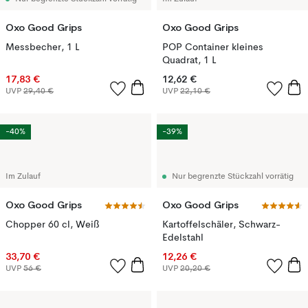
Oxo Good Grips
Oxo Good Grips
Messbecher, 1 L
POP Container kleines
Quadrat, 1 L
17,83 €
12,62 €
UVP
29,40 €
UVP
22,10 €
-40%
-39%
Im Zulauf
Nur begrenzte Stückzahl vorrätig
Oxo Good Grips
Oxo Good Grips
Chopper 60 cl, Weiß
Kartoffelschäler, Schwarz-
Edelstahl
33,70 €
12,26 €
UVP
56 €
UVP
20,20 €