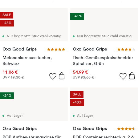
SALE
-41%
-43%
Nur begrenzte Stückzahl vorrätig
Nur begrenzte Stückzahl vorrätig
Oxo Good Grips
Oxo Good Grips
Melonenkernausstecher,
Tisch-Gemüsespiralschneider
Schwarz
Spiralizer, Grün
11,06 €
54,99 €
UVP
19,30 €
UVP
93,60 €
SALE
-24%
-40%
Auf Lager
Auf Lager
Oxo Good Grips
Oxo Good Grips
POP Aufbewahrungsdose für
POP Container rechteckig, 2,6