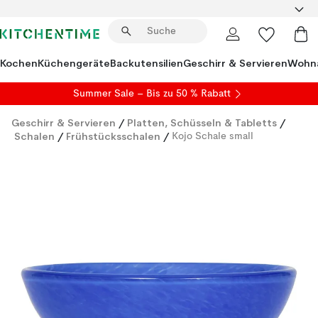
Kochen
Küchengeräte
Backutensilien
Geschirr & Servieren
Wohna
Summer Sale
– Bis zu 50 % Rabatt
Geschirr & Servieren
/
Platten, Schüsseln & Tabletts
/
Schalen
/
Frühstücksschalen
/
Kojo Schale small