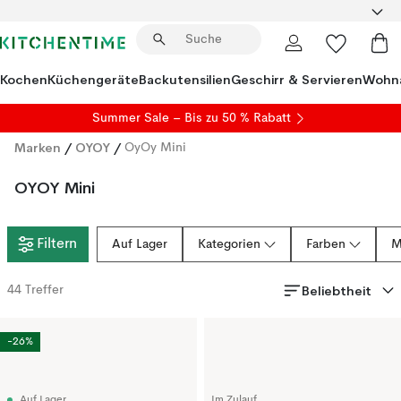
Kochen
Küchengeräte
Backutensilien
Geschirr & Servieren
Wohna
Summer Sale
– Bis zu 50 % Rabatt
Marken
/
OYOY
/
OyOy Mini
OYOY Mini
Filtern
Auf Lager
Kategorien
Farben
M
Beliebtheit
44
Treffer
-26%
Auf Lager
Im Zulauf