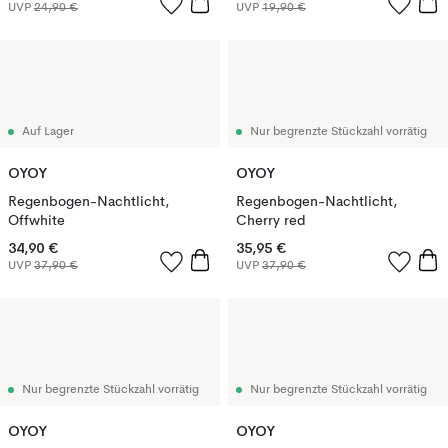
UVP
24,90 €
UVP
19,90 €
Auf Lager
Nur begrenzte Stückzahl vorrätig
OYOY
OYOY
Regenbogen-Nachtlicht,
Regenbogen-Nachtlicht,
Offwhite
Cherry red
34,90 €
35,95 €
UVP
37,90 €
UVP
37,90 €
Nur begrenzte Stückzahl vorrätig
Nur begrenzte Stückzahl vorrätig
OYOY
OYOY