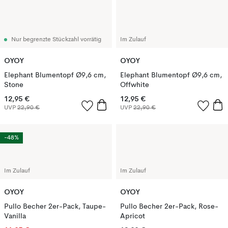
Nur begrenzte Stückzahl vorrätig
Im Zulauf
OYOY
OYOY
Elephant Blumentopf Ø9,6 cm,
Elephant Blumentopf Ø9,6 cm,
Stone
Offwhite
12,95 €
12,95 €
UVP
22,90 €
UVP
22,90 €
-48%
Im Zulauf
Im Zulauf
OYOY
OYOY
Pullo Becher 2er-Pack, Taupe-
Pullo Becher 2er-Pack, Rose-
Vanilla
Apricot