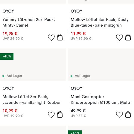
OYOY
OYOY
Yummy Lätzchen 2er-Pack,
Mellow Löffel 3er Pack, Dusty
Minty-Camel
Blue-taupe-pale minzgrün
19,95 €
11,99 €
UVP
24,90 €
UVP
19,90 €
-45%
Auf Lager
Auf Lager
OYOY
OYOY
Mellow Löffel 3er Pack,
Moni Gesteppter
Lavender-vanilla-light Rubber
Kinderteppich Ø100 cm, Multi
10,99 €
49,99 €
UVP
19,90 €
UVP
57 €
-10%