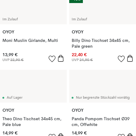
Im Zulauf
Im Zulauf
OYOY
OYOY
Moni Muslin Girlande, Multi
Billy Dino Tischset 34x45 cm,
Pale green
13,99 €
22,40 €
UVP
22,90 €
UVP
24,90 €
Auf Lager
Nur begrenzte Stückzahl vorrätig
OYOY
OYOY
Theo Dino Tischset 34x45 cm,
Panda Pompom Tischset Ø39
Pale blue
cm, Offwhite
14,99 €
14,99 €