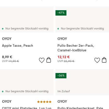
-47%
Nur begrenzte Stückzahl vorrätig
Nur begrenzte Stückzahl vorrätig
OYOY
OYOY
Apple Tasse, Peach
Pullo Becher 2er-Pack,
Caramel-IceBblue
8,99 €
12,12 €
UVP
14,90 €
UVP
22,90 €
-36%
Nur begrenzte Stückzahl vorrätig
Im Zulauf
OYOY
OYOY
OYOY mini Platzdecke, Lun Lun
Pullo Kinderbesteckset, Pale