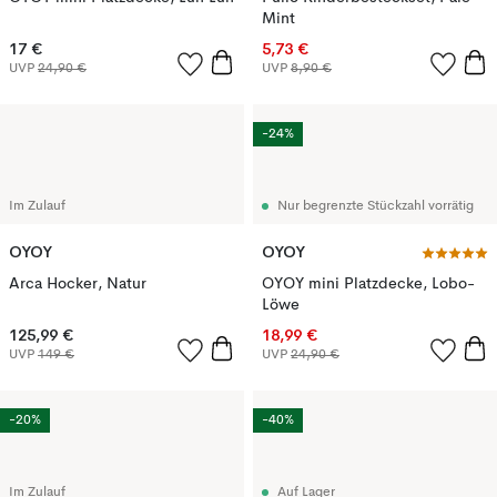
Mint
17 €
5,73 €
UVP
24,90 €
UVP
8,90 €
-24%
Im Zulauf
Nur begrenzte Stückzahl vorrätig
OYOY
OYOY
Arca Hocker, Natur
OYOY mini Platzdecke, Lobo-
Löwe
125,99 €
18,99 €
UVP
149 €
UVP
24,90 €
-20%
-40%
Im Zulauf
Auf Lager