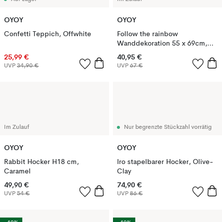
OYOY
OYOY
Confetti Teppich, Offwhite
Follow the rainbow
Wanddekoration 55 x 69cm,
Lavender
25,99 €
40,95 €
UVP
34,90 €
UVP
67 €
Im Zulauf
Nur begrenzte Stückzahl vorrätig
OYOY
OYOY
Rabbit Hocker H18 cm,
Iro stapelbarer Hocker, Olive-
Caramel
Clay
49,90 €
74,90 €
UVP
54 €
UVP
86 €