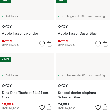
-40%
-40%
Auf Lager
Nur begrenzte Stückzahl vorrätig
OYOY
OYOY
Apple Tasse, Lavender
Apple Tasse, Dusty Blue
8,99 €
8,99 €
UVP
14,90 €
UVP
14,90 €
-24%
Auf Lager
Nur begrenzte Stückzahl vorrätig
OYOY
OYOY
Dina Dino Tischset 34x45 cm,
Striped denim elephant
Clay
Schürze, Blue
18,99 €
24,90 €
UVP
24,90 €
UVP
26,90 €