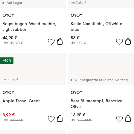
Auf Lager
Im Zulauf
OYOY
OYOY
Regenbogen-Wandleuchte,
Kanin Nachtlicht, Offwhite-
Light rubber
blue
44,90 €
53 €
UVP
49,90 €
UVP
57 €
-40%
Im Zulauf
Nur begrenzte Stückzahl vorrätig
OYOY
OYOY
Apple Tasse, Green
Bear Blumentopf, Reactive
Olive
8,99 €
13,95 €
UVP
14,90 €
UVP
22,90 €