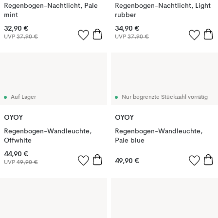
Regenbogen-Nachtlicht, Pale
Regenbogen-Nachtlicht, Light
mint
rubber
32,90 €
34,90 €
UVP
37,90 €
UVP
37,90 €
Auf Lager
Nur begrenzte Stückzahl vorrätig
OYOY
OYOY
Regenbogen-Wandleuchte,
Regenbogen-Wandleuchte,
Offwhite
Pale blue
44,90 €
49,90 €
UVP
49,90 €