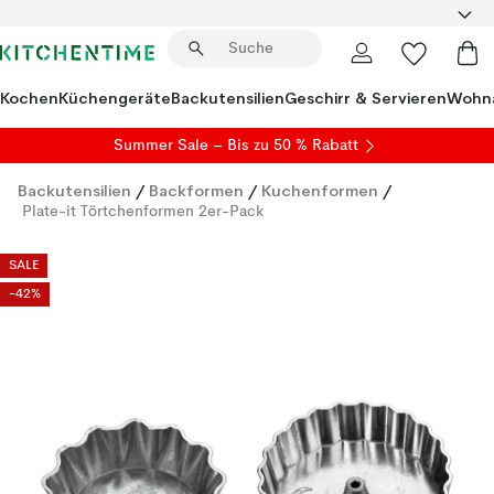
Kochen
Küchengeräte
Backutensilien
Geschirr & Servieren
Wohna
Summer Sale
– Bis zu 50 % Rabatt
Backutensilien
/
Backformen
/
Kuchenformen
/
Plate-it Törtchenformen 2er-Pack
SALE
-42%