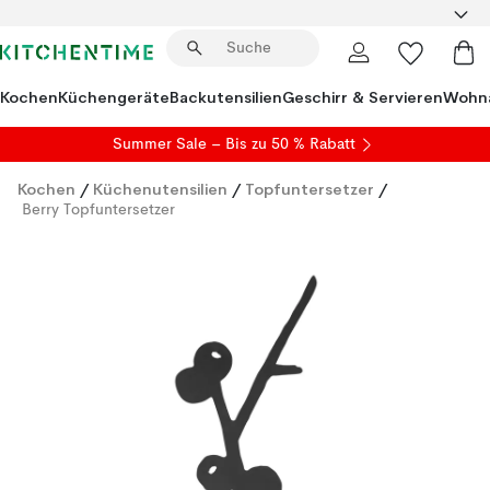
Kochen
Küchengeräte
Backutensilien
Geschirr & Servieren
Wohna
Summer Sale
– Bis zu 50 % Rabatt
Kochen
/
Küchenutensilien
/
Topfuntersetzer
/
Berry Topfuntersetzer