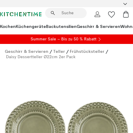
Kochen
Küchengeräte
Backutensilien
Geschirr & Servieren
Wohna
Summer Sale
– Bis zu 50 % Rabatt
Geschirr & Servieren
/
Teller
/
Frühstücksteller
/
Daisy Dessertteller Ø22cm 2er Pack