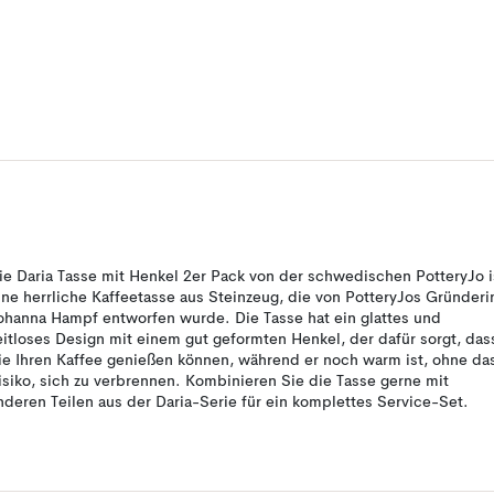
ie Daria Tasse mit Henkel 2er Pack von der schwedischen PotteryJo i
ine herrliche Kaffeetasse aus Steinzeug, die von PotteryJos Gründeri
ohanna Hampf entworfen wurde. Die Tasse hat ein glattes und
eitloses Design mit einem gut geformten Henkel, der dafür sorgt, das
ie Ihren Kaffee genießen können, während er noch warm ist, ohne da
isiko, sich zu verbrennen. Kombinieren Sie die Tasse gerne mit
nderen Teilen aus der Daria-Serie für ein komplettes Service-Set.