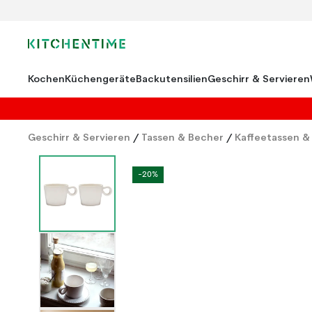
Kochen
Küchengeräte
Backutensilien
Geschirr & Servieren
Geschirr & Servieren
/
Tassen & Becher
/
Kaffeetassen &
-20%