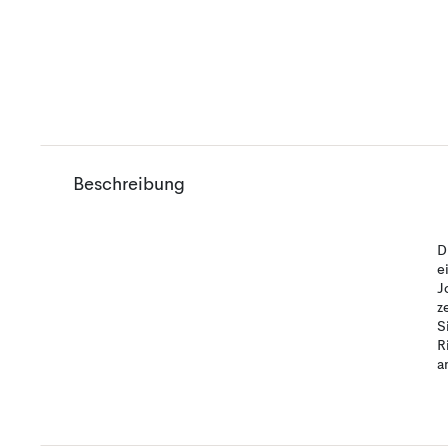
Beschreibung
D
e
J
z
S
R
a