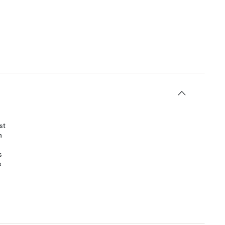
st
n
s
s