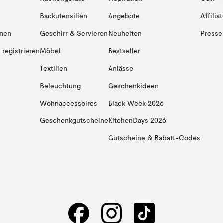
Backutensilien
Angebote
Affiliat
onen
Geschirr & Servieren
Neuheiten
Presse
registrieren
Möbel
Bestseller
Textilien
Anlässe
Beleuchtung
Geschenkideen
Wohnaccessoires
Black Week 2026
Geschenkgutscheine
KitchenDays 2026
Gutscheine & Rabatt-Codes