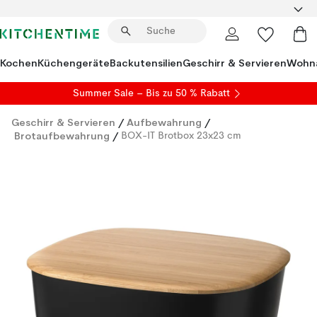
Kochen
Küchengeräte
Backutensilien
Geschirr & Servieren
Wohna
Summer Sale
– Bis zu 50 % Rabatt
Geschirr & Servieren
/
Aufbewahrung
/
Brotaufbewahrung
/
BOX-IT Brotbox 23x23 cm