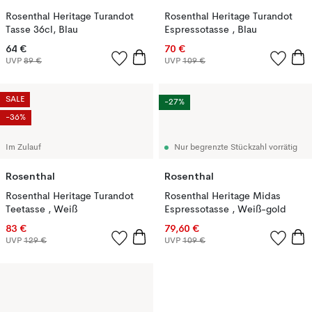
Rosenthal Heritage Turandot
Rosenthal Heritage Turandot
Tasse 36cl, Blau
Espressotasse , Blau
64 €
70 €
UVP
89 €
UVP
109 €
SALE
-27%
-36%
Im Zulauf
Nur begrenzte Stückzahl vorrätig
Rosenthal
Rosenthal
Rosenthal Heritage Turandot
Rosenthal Heritage Midas
Teetasse , Weiß
Espressotasse , Weiß-gold
83 €
79,60 €
UVP
129 €
UVP
109 €