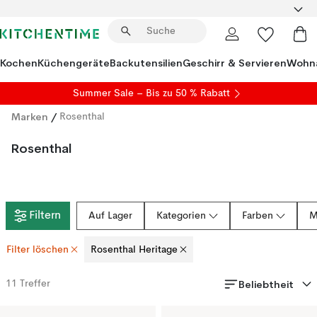
Kochen
Küchengeräte
Backutensilien
Geschirr & Servieren
Wohna
Summer Sale
– Bis zu 50 % Rabatt
Marken
/
Rosenthal
Rosenthal
Filtern
Auf Lager
Kategorien
Farben
M
Filter löschen
Rosenthal Heritage
Beliebtheit
11
Treffer