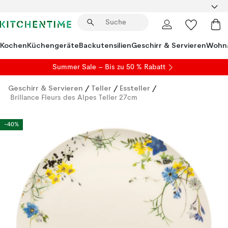
Kochen
Küchengeräte
Backutensilien
Geschirr & Servieren
Wohna
Summer Sale
– Bis zu 50 % Rabatt
Geschirr & Servieren
/
Teller
/
Essteller
/
Brillance Fleurs des Alpes Teller 27cm
-40%