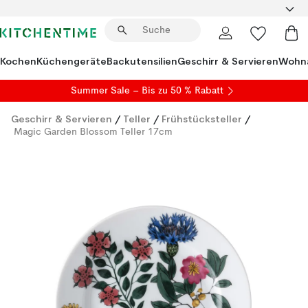
Kochen
Küchengeräte
Backutensilien
Geschirr & Servieren
Wohna
Summer Sale
– Bis zu 50 % Rabatt
Geschirr & Servieren
/
Teller
/
Frühstücksteller
/
Magic Garden Blossom Teller 17cm