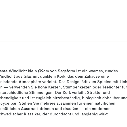
ante Windlicht klein Ø9cm von Sagaform ist ein warmes, rundes
indlicht aus Glas mit dunklem Kork, das dem Zuhause eine
inladende Atmosphäre verleiht. Das Design lädt zum Spielen mit Lich
in — verwenden Sie hohe Kerzen, Stumpenkerzen oder Teelichter für
nterschiedliche Stimmungen. Der Kork verleiht Struktur und
ebendigkeit und ist zugleich hitzebeständig, biologisch abbaubar un
ecycelbar. Stellen Sie mehrere zusammen für einen natürlichen,
emütlichen Ausdruck drinnen und draußen — ein moderner
chwedischer Klassiker, der durchdacht und langlebig wirkt