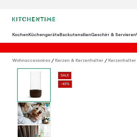
Kochen
Küchengeräte
Backutensilien
Geschirr & Servieren
Wohnaccessoires
/
Kerzen & Kerzenhalter
/
Kerzenhalter
SALE
-45%