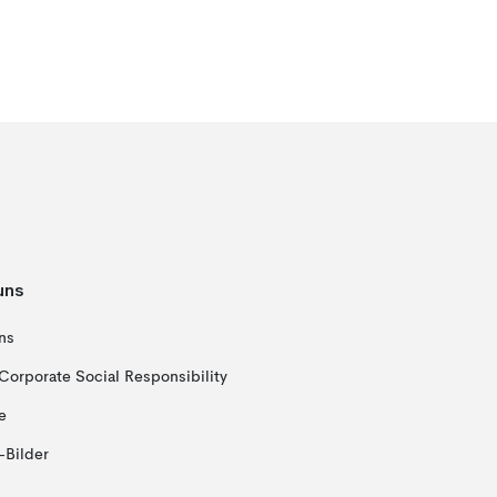
uns
ns
Corporate Social Responsibility
e
-Bilder