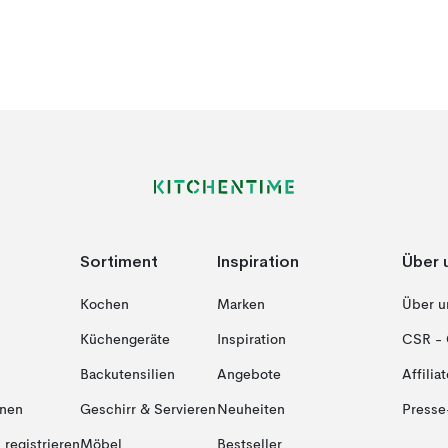
Sortiment
Inspiration
Über 
Kochen
Marken
Über u
Küchengeräte
Inspiration
CSR - 
Backutensilien
Angebote
Affiliat
onen
Geschirr & Servieren
Neuheiten
Presse
registrieren
Möbel
Bestseller