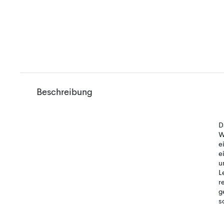
Beschreibung
D
W
e
e
u
L
r
g
s