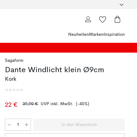
Neuheiten
Marken
Inspiration
Sagaform
Dante Windlicht klein Ø9cm
Kork
39,90 €
UVP inkl. MwSt.
(-45%)
22 €
In den Warenkorb