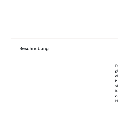
Beschreibung
D
g
e
b
s
K
d
N