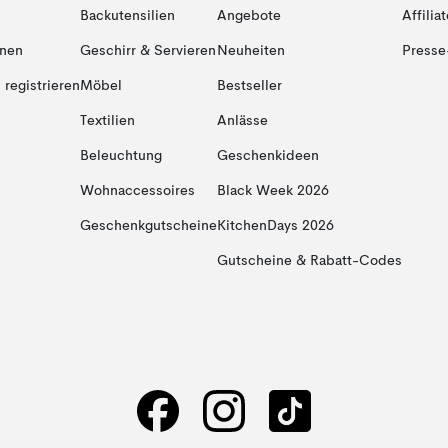
Backutensilien
Angebote
Affiliat
onen
Geschirr & Servieren
Neuheiten
Presse
registrieren
Möbel
Bestseller
Textilien
Anlässe
Beleuchtung
Geschenkideen
Wohnaccessoires
Black Week 2026
Geschenkgutscheine
KitchenDays 2026
Gutscheine & Rabatt-Codes