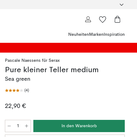
Neuheiten
Marken
Inspiration
Pascale Naessens
für
Serax
Pure kleiner Teller medium
Sea green
(
4
)
22,90 €
In den Warenkorb