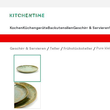
Kochen
Küchengeräte
Backutensilien
Geschirr & Servieren
Geschirr & Servieren
/
Teller
/
Frühstücksteller
/
Pure kle