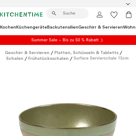
Kochen
Küchengeräte
Backutensilien
Geschirr & Servieren
Wohna
Summer Sale
– Bis zu 50 % Rabatt
Geschirr & Servieren
/
Platten, Schüsseln & Tabletts
/
Schalen
/
Frühstücksschalen
/
Surface Servierschale 15cm