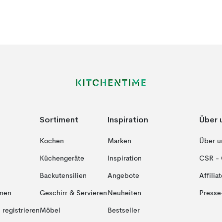
Sortiment
Inspiration
Über 
Kochen
Marken
Über u
Küchengeräte
Inspiration
CSR - 
Backutensilien
Angebote
Affiliat
onen
Geschirr & Servieren
Neuheiten
Presse
registrieren
Möbel
Bestseller