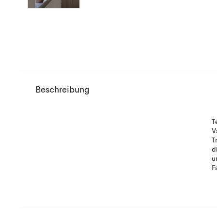
Beschreibung
T
V
T
d
u
F