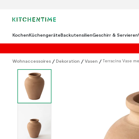
Kochen
Küchengeräte
Backutensilien
Geschirr & Servieren
Wohnaccessoires
/
Dekoration
/
Vasen
/
Terracina Vase m