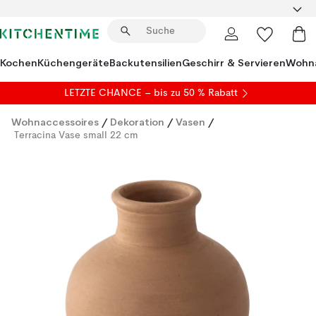
Kochen
Küchengeräte
Backutensilien
Geschirr & Servieren
Wohna
LETZTE CHANCE – bis zu 50 % Rabatt
Wohnaccessoires
/
Dekoration
/
Vasen
/
Terracina Vase small 22 cm