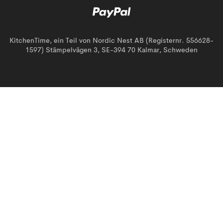
KitchenTime, ein Teil von Nordic Nest AB (Registernr. 556628-
1597) Stämpelvägen 3, SE-394 70 Kalmar, Schweden