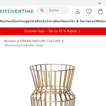
Kochen
Küchengeräte
Backutensilien
Geschirr & Servieren
Wohna
Summer Sale
– Bis zu 50 % Rabatt
Marken
/
URBAN NATURE CULTURE
/
Blumentopfständer small