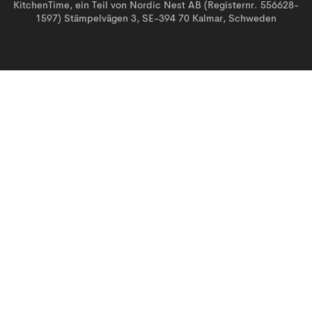
KitchenTime, ein Teil von Nordic Nest AB (Registernr. 556628-
1597) Stämpelvägen 3, SE-394 70 Kalmar, Schweden