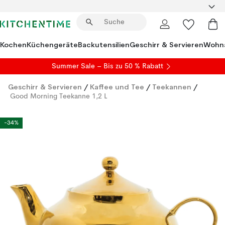
Kochen
Küchengeräte
Backutensilien
Geschirr & Servieren
Wohna
Summer Sale
– Bis zu 50 % Rabatt
Geschirr & Servieren
/
Kaffee und Tee
/
Teekannen
/
Good Morning Teekanne 1,2 L
-34%