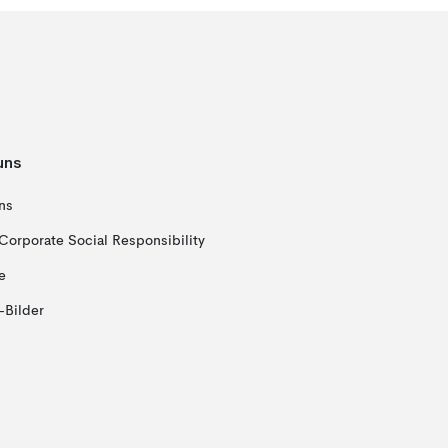
uns
ns
Corporate Social Responsibility
e
-Bilder