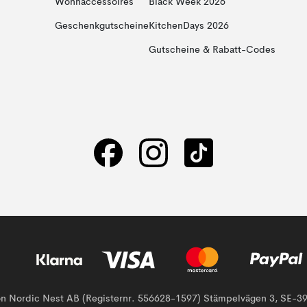
Wohnaccessoires
Black Week 2026
Geschenkgutscheine
KitchenDays 2026
Gutscheine & Rabatt-Codes
von Nordic Nest AB (Registernr. 556628-1597) Stämpelvägen 3, SE-