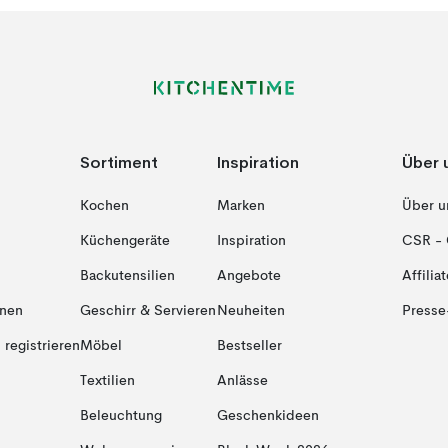
Sortiment
Inspiration
Über 
Kochen
Marken
Über u
Küchengeräte
Inspiration
CSR - 
Backutensilien
Angebote
Affiliat
onen
Geschirr & Servieren
Neuheiten
Presse
registrieren
Möbel
Bestseller
Textilien
Anlässe
Beleuchtung
Geschenkideen