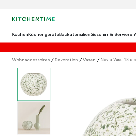
Kochen
Küchengeräte
Backutensilien
Geschirr & Servieren
Wohnaccessoires
/
Dekoration
/
Vasen
/
Nevio Vase 18 cm