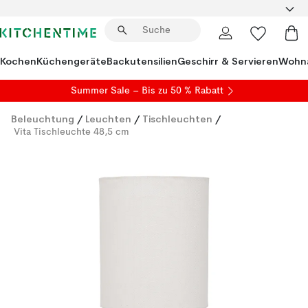
Kochen
Küchengeräte
Backutensilien
Geschirr & Servieren
Wohna
Summer Sale
– Bis zu 50 % Rabatt
Beleuchtung
/
Leuchten
/
Tischleuchten
/
Vita Tischleuchte 48,5 cm