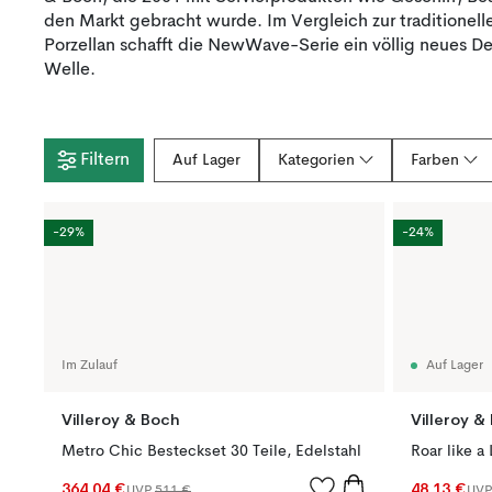
den Markt gebracht wurde. Im Vergleich zur traditionel
Porzellan schafft die NewWave-Serie ein völlig neues De
Welle.
Filtern
Auf Lager
Kategorien
Farben
-29%
-24%
Im Zulauf
Auf Lager
Villeroy & Boch
Villeroy &
Metro Chic Besteckset 30 Teile, Edelstahl
Roar like a
364,04 €
48,13 €
UVP
511 €
UV