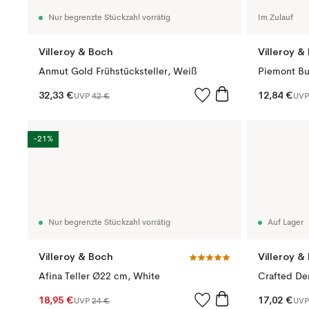
Nur begrenzte Stückzahl vorrätig
Im Zulauf
Villeroy & Boch
Villeroy &
Anmut Gold Frühstücksteller, Weiß
Piemont Bu
32,33 €
12,84 €
UVP
42 €
UV
-21%
Nur begrenzte Stückzahl vorrätig
Auf Lager
Villeroy & Boch
Villeroy &
Afina Teller Ø22 cm, White
18,95 €
17,02 €
UVP
24 €
UV