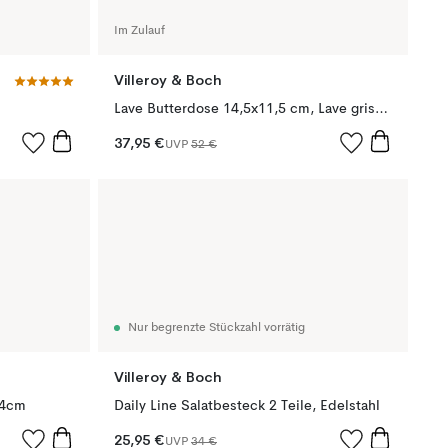
Im Zulauf
Villeroy & Boch
Lave Butterdose 14,5x11,5 cm, Lave gris(grau)
37,95 €
UVP
52 €
Nur begrenzte Stückzahl vorrätig
Villeroy & Boch
24cm
Daily Line Salatbesteck 2 Teile, Edelstahl
25,95 €
UVP
34 €