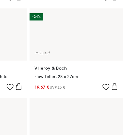
-24%
Im Zulauf
Villeroy & Boch
hite
Flow Teller, 28 x 27cm
19,67 €
UVP
26 €