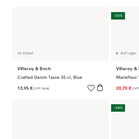
-26%
Im Zulauf
Auf Lager
Villeroy & Boch
Villeroy &
Crafted Denim Tasse 35 cl, Blue
Mariefleur 
13,95 €
20,70 €
UVP
19 €
UV
-24%