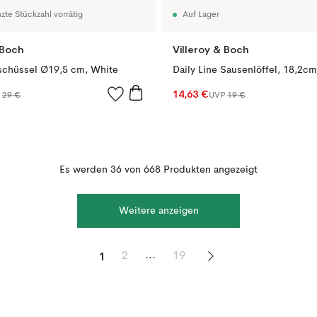
zte Stückzahl vorrätig
Auf Lager
 Boch
Villeroy & Boch
tschüssel Ø19,5 cm, White
Daily Line Sausenlöffel, 18,2cm
14,63 €
P
29 €
UVP
19 €
Es werden 36 von 668 Produkten angezeigt
Weitere anzeigen
1
...
2
19