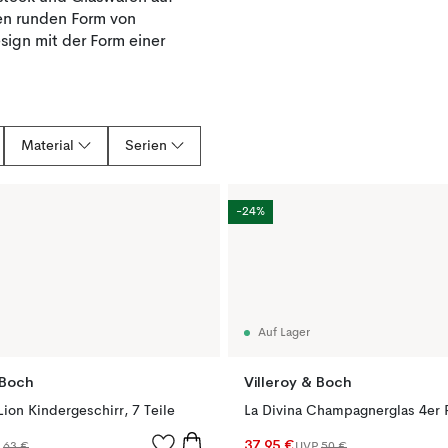
len runden Form von
sign mit der Form einer
Material
Serien
-24%
Auf Lager
 Boch
Villeroy & Boch
 Lion Kindergeschirr, 7 Teile
La Divina Champagnerglas 4er 
37,95 €
P
63 €
UVP
50 €