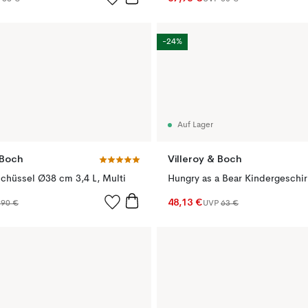
-24%
Auf Lager
 Boch
Villeroy & Boch
schüssel Ø38 cm 3,4 L, Multi
48,13 €
,90 €
UVP
63 €