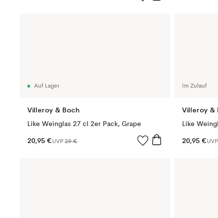
Auf Lager
Im Zulauf
Villeroy & Boch
Villeroy &
Like Weinglas 27 cl 2er Pack, Grape
Like Weingl
20,95 €
20,95 €
UVP
29 €
UV