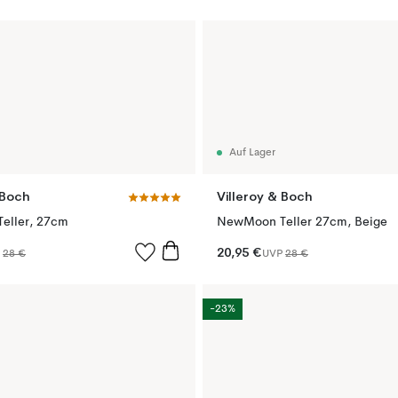
Auf Lager
 Boch
Villeroy & Boch
Teller, 27cm
NewMoon Teller 27cm, Beige
20,95 €
P
28 €
UVP
28 €
-23%