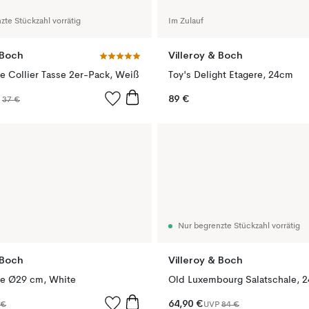
zte Stückzahl vorrätig
Im Zulauf
 Boch
Villeroy & Boch
e Collier Tasse 2er-Pack, Weiß
Toy's Delight Etagere, 24cm
89 €
P
37 €
Nur begrenzte Stückzahl vorrätig
 Boch
Villeroy & Boch
le Ø29 cm, White
Old Luxembourg Salatschale, 
64,90 €
 €
UVP
84 €