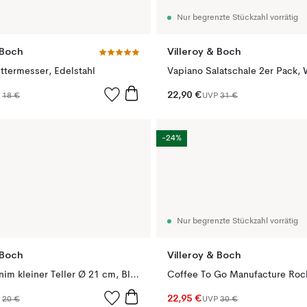
Nur begrenzte Stückzahl vorrätig
 Boch
Villeroy & Boch
ttermesser, Edelstahl
Vapiano Salatschale 2er Pack,
22,90 €
P
18 €
UVP
31 €
-24%
Nur begrenzte Stückzahl vorrätig
 Boch
Villeroy & Boch
Crafted Denim kleiner Teller Ø 21 cm, Blue
22,95 €
P
20 €
UVP
30 €