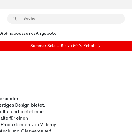
Wohnaccessoires
Angebote
Summer Sale
– Bis zu 50 % Rabatt
bekannter
rtiges Design bietet.
ultur und bietet eine
alte für einen
Produktserien von Villeroy
steck und Glaswaren auf