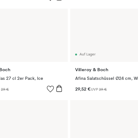
Auf Lager
 Boch
Villeroy & Boch
as 27 cl 2er Pack, Ice
Afina Salatschüssel Ø24 cm, W
29,52 €
P
29 €
UVP
39 €