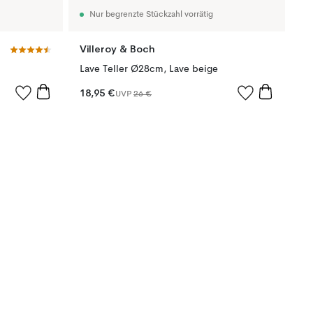
Nur begrenzte Stückzahl vorrätig
Villeroy & Boch
Lave Teller Ø28cm, Lave beige
18,95 €
UVP
26 €