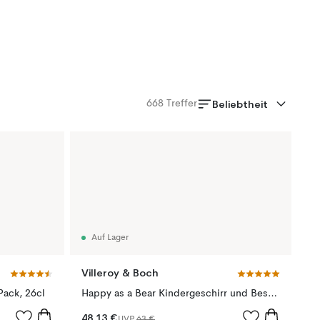
Beliebtheit
668
Treffer
Auf Lager
Villeroy & Boch
Pack, 26cl
Happy as a Bear Kindergeschirr und Besteck, 7 Teile
48,13 €
UVP
63 €