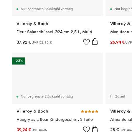
Nur begrenzte Stückzahl vorrätig
Nur begren
Villeroy & Boch
Villeroy &
Fleur Salatschüssel Ø24 cm 2,5 L, Multi
Manufactur
37,92 €
26,94 €
UVP
52,90 €
UV
-25%
Nur begrenzte Stückzahl vorrätig
Im Zulauf
Villeroy & Boch
Villeroy &
Hungry as a Bear Kindergeschirr, 3 Teile
Afina Scha
39,24 €
25 €
UVP
52 €
UVP
31