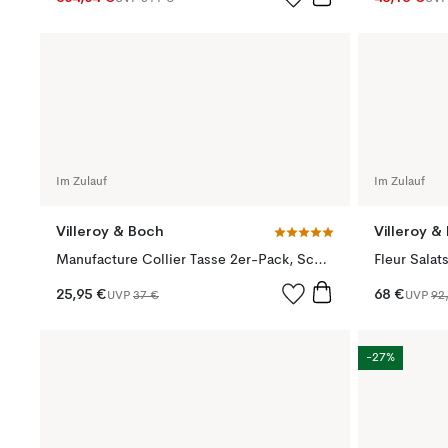
Im Zulauf
Im Zulauf
Villeroy & Boch
Villeroy &
Manufacture Collier Tasse 2er-Pack, Schwarz
Fleur Salat
25,95 €
68 €
UVP
37 €
UVP
92
-27%