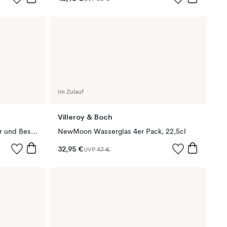
Im Zulauf
Villeroy & Boch
Hungry as a Bear Kindergeschirr und Besteck, 7 Teile
NewMoon Wasserglas 4er Pack, 22,5cl
32,95 €
UVP
47 €