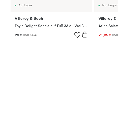
Auf Lager
Nur begren
Villeroy & Boch
Villeroy &
Toy's Delight Schale auf Fuß 33 cl, Weiß-rot
Afina Sala
29 €
21,95 €
UVP
42 €
UV