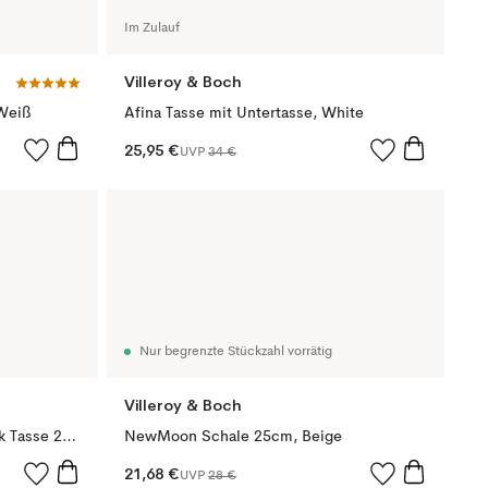
Im Zulauf
Villeroy & Boch
 Weiß
Afina Tasse mit Untertasse, White
25,95 €
UVP
34 €
Nur begrenzte Stückzahl vorrätig
Villeroy & Boch
Coffee To Go Manufacture Rock Tasse 29cl, Schwarz
NewMoon Schale 25cm, Beige
21,68 €
UVP
28 €