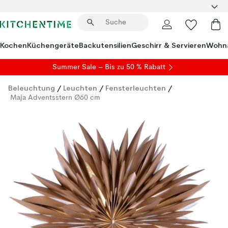
Kochen
Küchengeräte
Backutensilien
Geschirr & Servieren
Wohna
Summer Sale
– Bis zu 50 % Rabatt
Beleuchtung
/
Leuchten
/
Fensterleuchten
/
Maja Adventsstern Ø60 cm