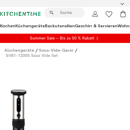
Kochen
Küchengeräte
Backutensilien
Geschirr & Servieren
Wohna
Summer Sale
– Bis zu 50 % Rabatt
Küchengeräte
/
Sous-Vide-Garer
/
SVB1-1200S Sous Vide Set