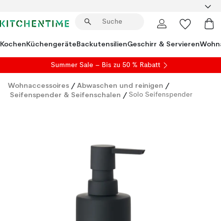
Kochen
Küchengeräte
Backutensilien
Geschirr & Servieren
Wohna
Summer Sale
– Bis zu 50 % Rabatt
Wohnaccessoires
/
Abwaschen und reinigen
/
Seifenspender & Seifenschalen
/
Solo Seifenspender