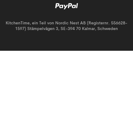
KitchenTime, ein Teil von Nordic Nest AB (Registernr. 556628-
1597) Stämpelvägen 3, SE-394 70 Kalmar, Schweden