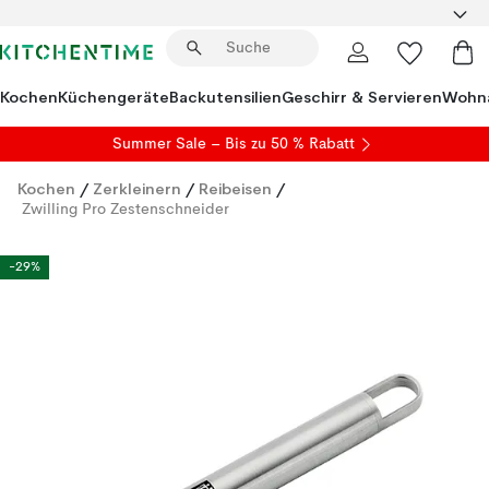
Kochen
Küchengeräte
Backutensilien
Geschirr & Servieren
Wohna
Summer Sale
– Bis zu 50 % Rabatt
Kochen
/
Zerkleinern
/
Reibeisen
/
Zwilling Pro Zestenschneider
-29%