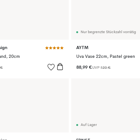
Nur begrenzte Stückzahl vorrätig
ign
AYTM
sand, 20cm
Uva Vase 22cm, Pastel green
88,99 €
 €
UVP
120 €
Auf Lager