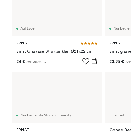
Auf Lager
Nur begren
ERNST
ERNST
Ernst Glasvase Struktur klar, Ø21x22 cm
Ernst glasi
24 €
23,95 €
UVP
36,90 €
UV
Nur begrenzte Stückzahl vorrätig
Im Zulauf
ERNST
Cooee Des