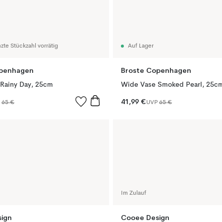
zte Stückzahl vorrätig
Auf Lager
openhagen
Broste Copenhagen
Rainy Day, 25cm
Wide Vase Smoked Pearl, 25c
41,99 €
P
65 €
UVP
65 €
Im Zulauf
ign
Cooee Design