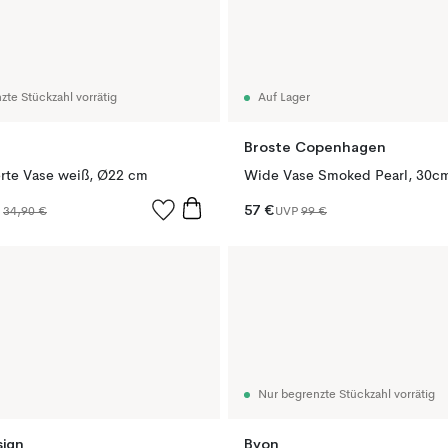
zte Stückzahl vorrätig
Auf Lager
Broste Copenhagen
erte Vase weiß, Ø22 cm
Wide Vase Smoked Pearl, 30c
57 €
P
34,90 €
UVP
99 €
Nur begrenzte Stückzahl vorrätig
ign
Byon