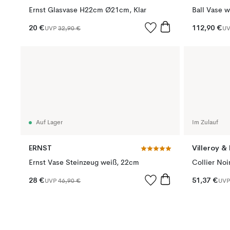
Ernst Glasvase H22cm Ø21cm, Klar
Ball Vase 
20 €
112,90 €
UVP
32,90 €
U
Auf Lager
Im Zulauf
ERNST
Villeroy &
Ernst Vase Steinzeug weiß, 22cm
Collier Noi
28 €
51,37 €
UVP
46,90 €
UV