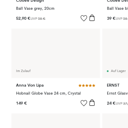
Cooee Design
Cooee Des
Ball Vase grey, 20cm
Ball Vase 
52,90 €
39 €
UVP
58 €
UVP
58
Im Zulauf
Auf Lager
Anna Von Lipa
ERNST
Hobnail Globe Vase 24 cm, Crystal
Ernst Glas
149 €
24 €
UVP
37