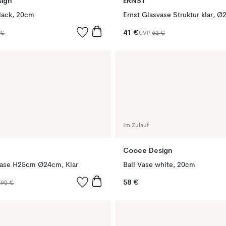
ign
ERNST
black, 20cm
Ernst Glasvase Struktur klar, 
41 €
 €
UVP
62 €
Im Zulauf
Cooee Design
vase H25cm Ø24cm, Klar
Ball Vase white, 20cm
58 €
,90 €