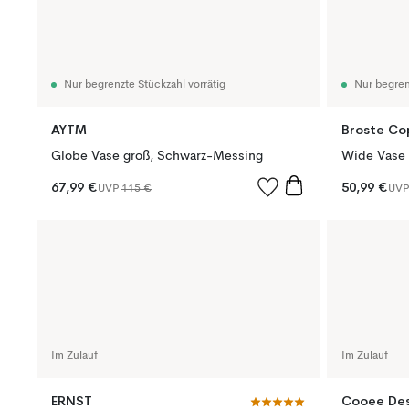
Nur begrenzte Stückzahl vorrätig
Nur begren
AYTM
Broste C
Globe Vase groß, Schwarz-Messing
Wide Vase 
67,99 €
50,99 €
UVP
115 €
UV
Im Zulauf
Im Zulauf
ERNST
Cooee Des