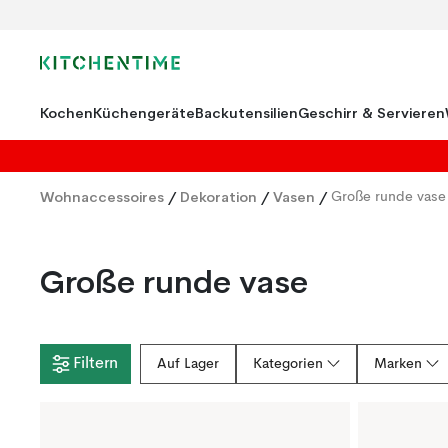
Kochen
Küchengeräte
Backutensilien
Geschirr & Servieren
Wohnaccessoires
/
Dekoration
/
Vasen
/
Große runde vase
Große runde vase
Filtern
Auf Lager
Kategorien
Marken