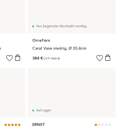
Nur begrenzte Stückzahl vorrätig
Orrefors
m
Carat Vase niedrig, Ø 20,4cm
384 €
UVP
400 €
Auf Lager
ERNST