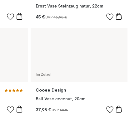
Ernst Vase Steinzeug natur, 22cm
45 €
UVP
46,90 €
Im Zulauf
Cooee Design
Ball Vase coconut, 20cm
37,95 €
UVP
58 €