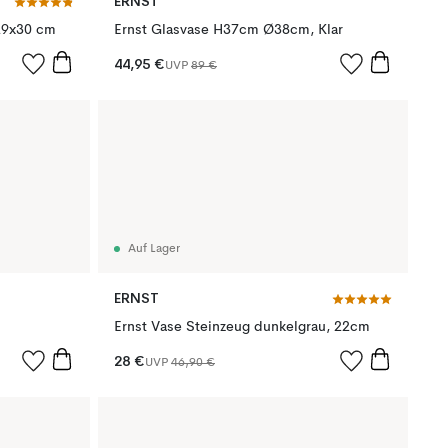
ERNST
Ø29x30 cm
Ernst Glasvase H37cm Ø38cm, Klar
44,95 €
UVP
89 €
Auf Lager
ERNST
Ernst Vase Steinzeug dunkelgrau, 22cm
28 €
UVP
46,90 €