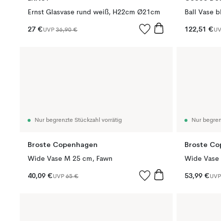
Ernst Glasvase rund weiß, H22cm Ø21cm
Ball Vase 
27 €
122,51 €
UVP
36,90 €
U
Nur begrenzte Stückzahl vorrätig
Nur begren
Broste Copenhagen
Broste C
Wide Vase M 25 cm, Fawn
Wide Vase 
40,09 €
53,99 €
UVP
65 €
UV