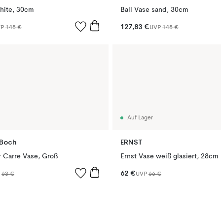
white, 30cm
Ball Vase sand, 30cm
127,83 €
VP
145 €
UVP
145 €
Auf Lager
 Boch
ERNST
r Carre Vase, Groß
Ernst Vase weiß glasiert, 28cm
62 €
P
63 €
UVP
66 €