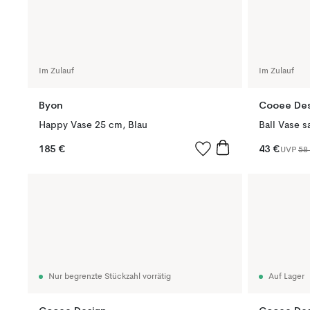
Im Zulauf
Im Zulauf
Byon
Cooee Des
Happy Vase 25 cm, Blau
Ball Vase 
185 €
43 €
UVP
58
Nur begrenzte Stückzahl vorrätig
Auf Lager