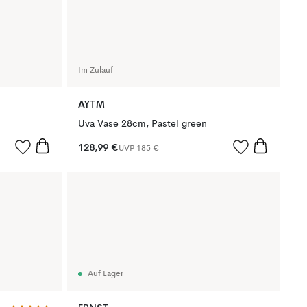
Im Zulauf
AYTM
Uva Vase 28cm, Pastel green
128,99 €
UVP
185 €
Auf Lager