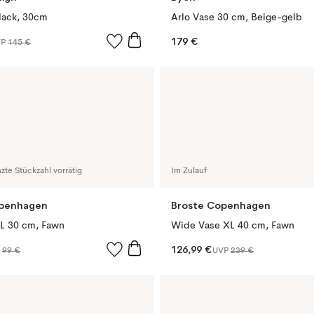
black, 30cm
Arlo Vase 30 cm, Beige-gelb
179 €
VP
145 €
zte Stückzahl vorrätig
Im Zulauf
openhagen
Broste Copenhagen
L 30 cm, Fawn
Wide Vase XL 40 cm, Fawn
126,99 €
P
99 €
UVP
239 €