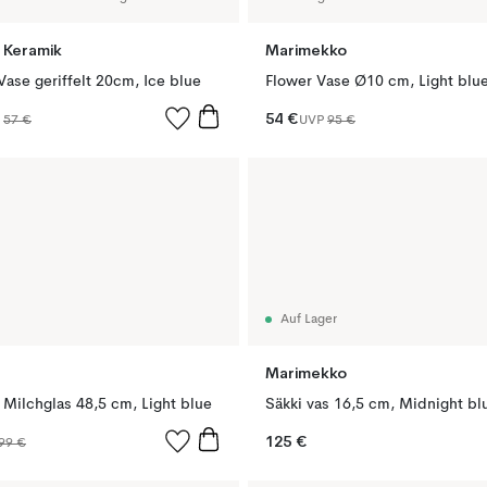
 Keramik
Marimekko
ase geriffelt 20cm, Ice blue
54 €
P
57 €
UVP
95 €
Auf Lager
Marimekko
Milchglas 48,5 cm, Light blue
Säkki vas 16,5 cm, Midnight bl
125 €
99 €