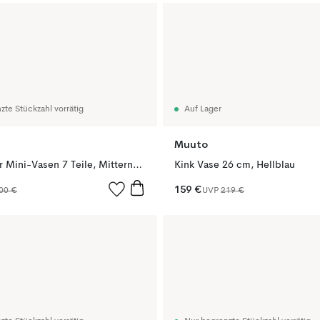
zte Stückzahl vorrätig
Auf Lager
Muuto
Midsummer Mini-Vasen 7 Teile, Mitternachtsblau
Kink Vase 26 cm, Hellblau
159 €
00 €
UVP
219 €