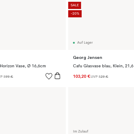
SALE
-20%
Auf Lager
Georg Jensen
Horizon Vase, Ø 16,6cm
Cafu Glasvase blau, Klein, 21,
103,20 €
VP
199 €
UVP
129 €
Im Zulauf