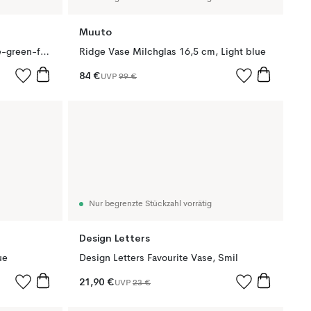
Muuto
Flower Vase Ø10 cm, Light blue-green-filigree
Ridge Vase Milchglas 16,5 cm, Light blue
84 €
UVP
99 €
Nur begrenzte Stückzahl vorrätig
Design Letters
ue
Design Letters Favourite Vase, Smil
21,90 €
UVP
23 €