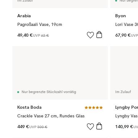
Im Zulauf
Nur begren
Arabia
Byon
Pagroßaali Vase, 19cm
Lori Vase 
49,40 €
67,90 €
UVP
62 €
UV
Nur begrenzte Stückzahl vorrätig
Im Zulauf
Kosta Boda
Lyngby Po
Crackle Vase 27 cm, Rundes Glas
Lyngby Vas
449 €
140,99 €
UVP
500 €
U