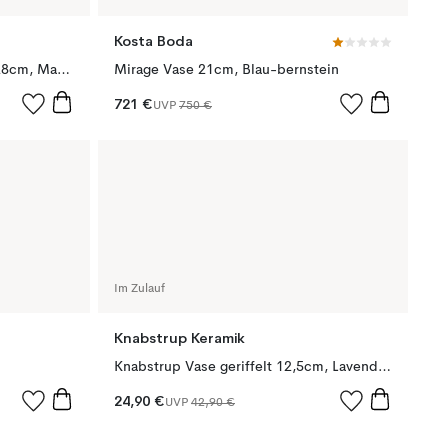
Kosta Boda
Capsule verstellbare Vase 18-28cm, Marinblau-klar
Mirage Vase 21cm, Blau-bernstein
721 €
UVP
750 €
Im Zulauf
Knabstrup Keramik
Knabstrup Vase geriffelt 12,5cm, Lavendelblau
24,90 €
UVP
42,90 €