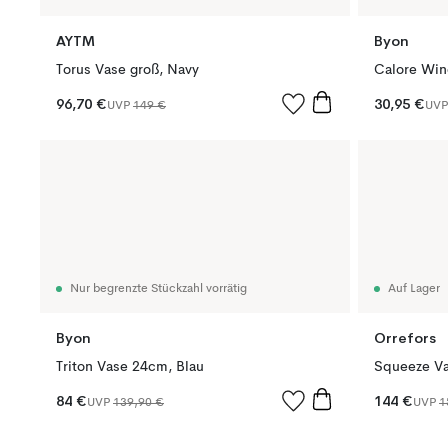
AYTM
Byon
Torus Vase groß, Navy
Calore Win
96,70 €
30,95 €
UVP
149 €
UV
Nur begrenzte Stückzahl vorrätig
Auf Lager
Byon
Orrefors
Triton Vase 24cm, Blau
Squeeze Va
84 €
144 €
UVP
139,90 €
UVP
1