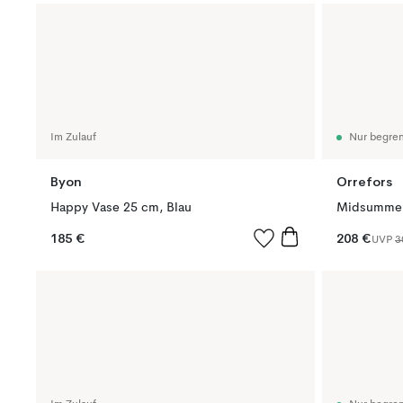
Im Zulauf
Nur begren
Byon
Orrefors
Happy Vase 25 cm, Blau
185 €
208 €
UVP
3