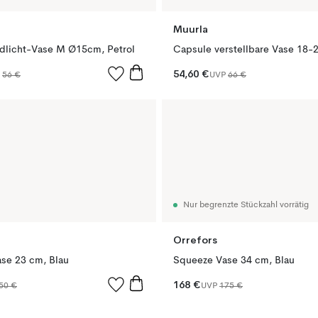
Muurla
dlicht-Vase M Ø15cm, Petrol
54,60 €
P
56 €
UVP
66 €
Nur begrenzte Stückzahl vorrätig
Orrefors
se 23 cm, Blau
Squeeze Vase 34 cm, Blau
168 €
50 €
UVP
175 €