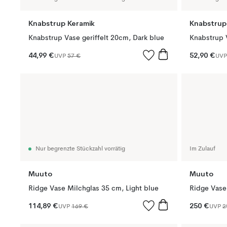
Knabstrup Keramik
Knabstrup
Knabstrup Vase geriffelt 20cm, Dark blue
Knabstrup V
44,99 €
52,90 €
UVP
57 €
UV
Nur begrenzte Stückzahl vorrätig
Im Zulauf
Muuto
Muuto
Ridge Vase Milchglas 35 cm, Light blue
Ridge Vase 
114,89 €
250 €
UVP
169 €
UVP
2