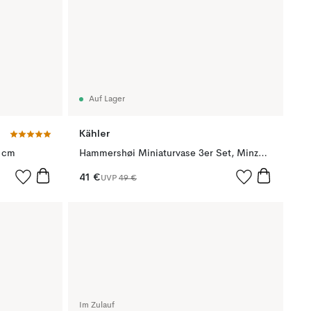
Auf Lager
Kähler
6 cm
Hammershøi Miniaturvase 3er Set, Minzgrün-blau-anthrazitgrau
41 €
UVP
49 €
Im Zulauf