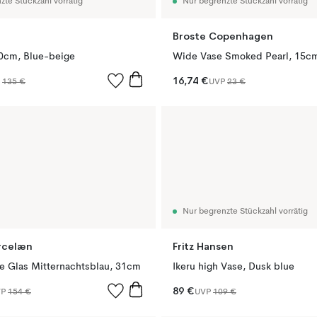
zte Stückzahl vorrätig
Nur begrenzte Stückzahl vorrätig
Broste Copenhagen
30cm, Blue-beige
Wide Vase Smoked Pearl, 15c
16,74 €
P
135 €
UVP
23 €
Nur begrenzte Stückzahl vorrätig
rcelæn
Fritz Hansen
e Glas Mitternachtsblau, 31cm
Ikeru high Vase, Dusk blue
89 €
VP
154 €
UVP
109 €