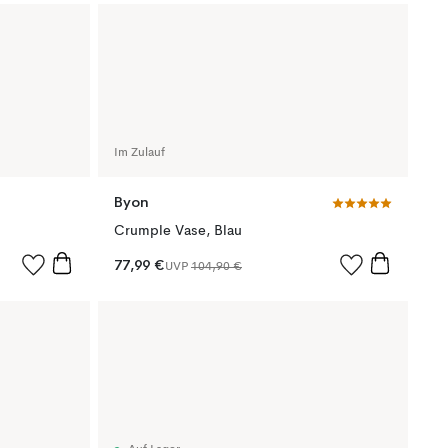
Im Zulauf
Byon
Crumple Vase, Blau
77,99 €
UVP
104,90 €