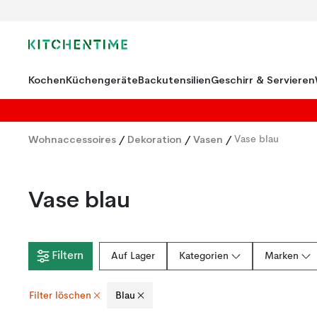
Kochen
Küchengeräte
Backutensilien
Geschirr & Servieren
Wohnaccessoires
/
Dekoration
/
Vasen
/
Vase blau
Vase blau
Filtern
Auf Lager
Kategorien
Marken
Filter löschen
Blau