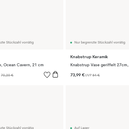
zte Stückzahl vorrätig
Nur begrenzte Stückzahl vorrätig
Knabstrup Keramik
e, Ocean Cavern, 21 cm
Knabstrup Vase geriffelt 27cm,
73,99 €
P
70,20 €
UVP
84 €
zte Stückzahl vorrätig
Auf Lager