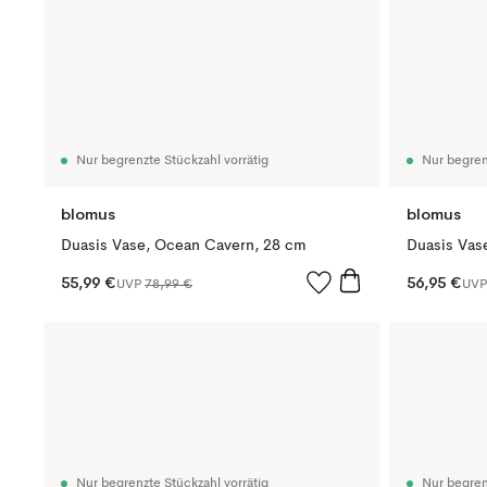
Nur begrenzte Stückzahl vorrätig
Nur begren
blomus
blomus
Duasis Vase, Ocean Cavern, 28 cm
Duasis Vas
55,99 €
56,95 €
UVP
78,99 €
UV
Nur begrenzte Stückzahl vorrätig
Nur begren