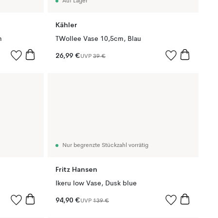
Auf Lager
Kähler
m
TWollee Vase 10,5cm, Blau
26,99 €
UVP
39 €
Nur begrenzte Stückzahl vorrätig
Fritz Hansen
Ikeru low Vase, Dusk blue
94,90 €
UVP
139 €