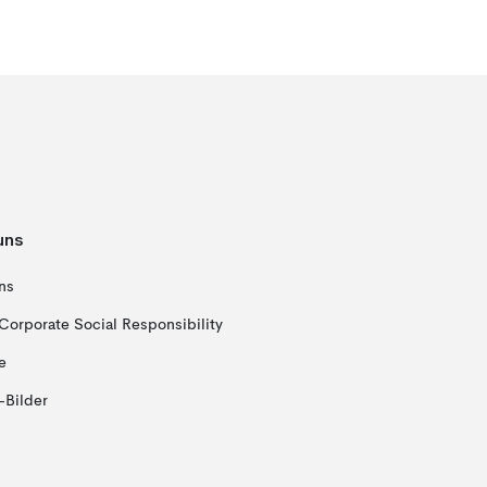
uns
ns
Corporate Social Responsibility
e
-Bilder