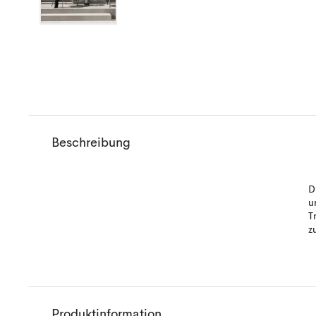
Beschreibung
D
u
T
z
Produktinformation