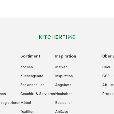
Sortiment
Inspiration
Über 
Kochen
Marken
Über u
Küchengeräte
Inspiration
CSR - 
Backutensilien
Angebote
Affiliat
onen
Geschirr & Servieren
Neuheiten
Presse
registrieren
Möbel
Bestseller
Textilien
Anlässe