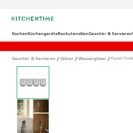
Kochen
Küchengeräte
Backutensilien
Geschirr & Servieren
Geschirr & Servieren
/
Gläser
/
Wassergläser
/
Fuumi Trink