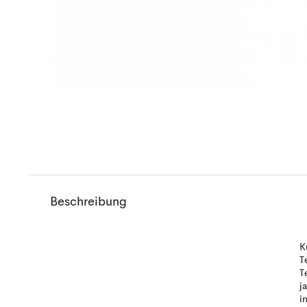
Beschreibung
K
T
T
j
i