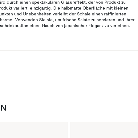
ird durch einen spektakulären Glasureffekt, der von Produkt zu
rodukt variiert, einzigartig. Die halbmatte Oberfläche mit kleinen
unkten und Unebenheiten verleiht der Schale einen raffinierten
harme. Verwenden Sie sie, um frische Salate zu servieren und Ihrer
ischdekoration einen Hauch von japanischer Eleganz zu verleihen.
EN