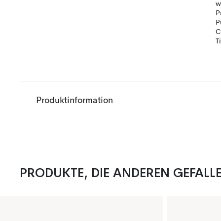
w
P
P
C
T
Produktinformation
PRODUKTE, DIE ANDEREN GEFALL