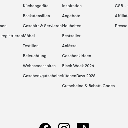
Küchengeräte
Inspiration
CSR - 
Backutensilien
Angebote
Affiliat
onen
Geschirr & Servieren
Neuheiten
Presse
registrieren
Möbel
Bestseller
Textilien
Anlässe
Beleuchtung
Geschenkideen
Wohnaccessoires
Black Week 2026
Geschenkgutscheine
KitchenDays 2026
Gutscheine & Rabatt-Codes