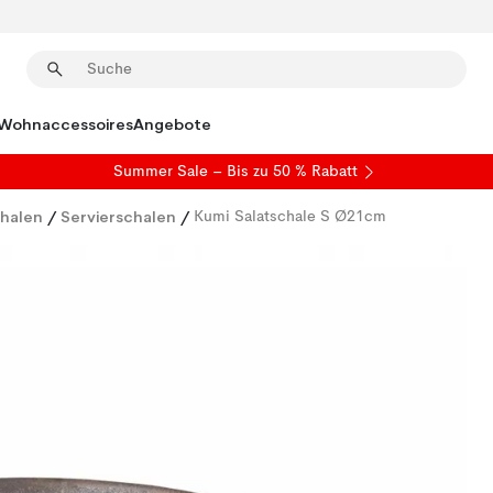
Wohnaccessoires
Angebote
Summer Sale
– Bis zu 50 % Rabatt
halen
/
Servierschalen
/
Kumi Salatschale S Ø21cm