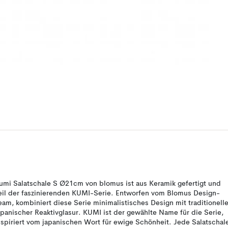
umi Salatschale S Ø21cm von blomus ist aus Keramik gefertigt und
eil der faszinierenden KUMI-Serie. Entworfen vom Blomus Design-
eam, kombiniert diese Serie minimalistisches Design mit traditionelle
apanischer Reaktivglasur. KUMI ist der gewählte Name für die Serie,
nspiriert vom japanischen Wort für ewige Schönheit. Jede Salatschal