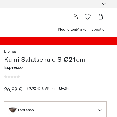
Neuheiten
Marken
Inspiration
blomus
Kumi Salatschale S Ø21cm
Espresso
39,90 €
UVP inkl. MwSt.
26,99 €
Espresso