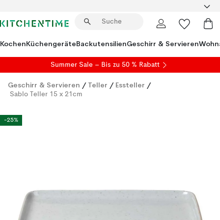
Kochen
Küchengeräte
Backutensilien
Geschirr & Servieren
Wohna
Summer Sale
– Bis zu 50 % Rabatt
Geschirr & Servieren
/
Teller
/
Essteller
/
Sablo Teller 15 x 21cm
-25%