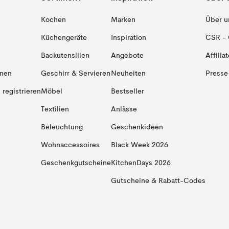
Kochen
Marken
Über u
Küchengeräte
Inspiration
CSR - 
Backutensilien
Angebote
Affiliat
onen
Geschirr & Servieren
Neuheiten
Presse
registrieren
Möbel
Bestseller
Textilien
Anlässe
Beleuchtung
Geschenkideen
Wohnaccessoires
Black Week 2026
Geschenkgutscheine
KitchenDays 2026
Gutscheine & Rabatt-Codes