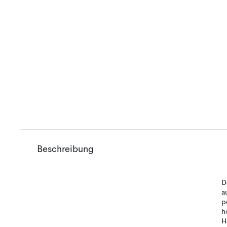
Beschreibung
D
a
p
h
H