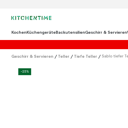
Kochen
Küchengeräte
Backutensilien
Geschirr & Servieren
Geschirr & Servieren
/
Teller
/
Tiefe Teller
/
Sablo tiefer T
-25%