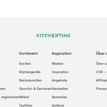
Sortiment
Inspiration
Über 
Kochen
Marken
Über u
Küchengeräte
Inspiration
CSR - 
Backutensilien
Angebote
Affiliat
onen
Geschirr & Servieren
Neuheiten
Presse
registrieren
Möbel
Bestseller
Textilien
Anlässe