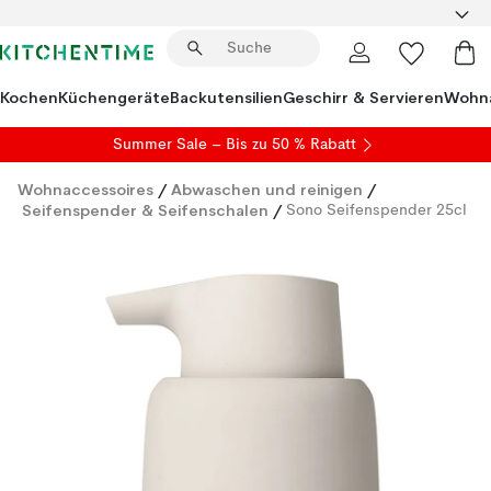
Kochen
Küchengeräte
Backutensilien
Geschirr & Servieren
Wohna
Summer Sale
– Bis zu 50 % Rabatt
Wohnaccessoires
/
Abwaschen und reinigen
/
Seifenspender & Seifenschalen
/
Sono Seifenspender 25cl