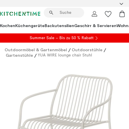
Kochen
Küchengeräte
Backutensilien
Geschirr & Servieren
Wohna
Summer Sale
– Bis zu 50 % Rabatt
Outdoormöbel & Gartenmöbel
/
Outdoorstühle
/
Gartenstühle
/
YUA WIRE lounge chair Stuhl