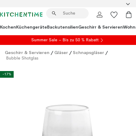
Kochen
Küchengeräte
Backutensilien
Geschirr & Servieren
Wohna
Summer Sale
– Bis zu 50 % Rabatt
Geschirr & Servieren
/
Gläser
/
Schnapsgläser
/
Bubble Shotglas
-17%